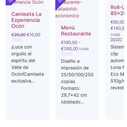
Roll-U
85x2
Camiseta La
Experiencia
€
60,00
Ocón
Menú
€
140,00
Restaurante
€
20,00
€
10,00
(+IVA)
€
190,00
-
Valorado
Valorado 
1
¡Luce con
Sistem
€
350,00
(+IVA)
con
5.00
de 5 
orgullo el
clip
0
base a
de
valoració
espíritu del
automá
Valorado
Diseño e
5
un cliente
con
Valle de
Lona P
impresión de
0
de
Ocón!Camiseta
Eco M1
25/50/100/250
5
exclusiva...
510g/m
copias
revestid
Formato:
29,7x42 cm
(doblado...