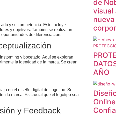
de Nob
visual
nueva
cado y su competencia. Esto incluye
corpor
lores y objetivos. También se realiza un
r oportunidades de diferenciación.
ceptualización
PROT
ainstorming y bocetado. Aquí se exploran
DATOS
almente la identidad de la marca. Se crean
AÑO
ja en el diseño digital del logotipo. Se
Diseño
ten la marca. Es crucial que el logotipo sea
Online
Confi
isión y Feedback