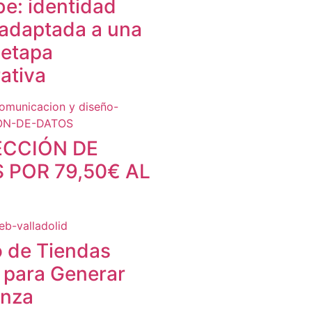
e: identidad
 adaptada a una
 etapa
ativa
ECCIÓN DE
 POR 79,50€ AL
 de Tiendas
 para Generar
anza