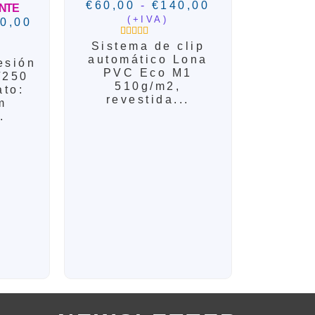
€
60,00
-
€
140,00
NTE
(+IVA)
0,00
Sistema de clip
1
Valorado con
5.00
de 5 en
automático Lona
esión
base a
PVC Eco M1
valoración de
/250
un cliente
510g/m2,
ato:
revestida...
m
.