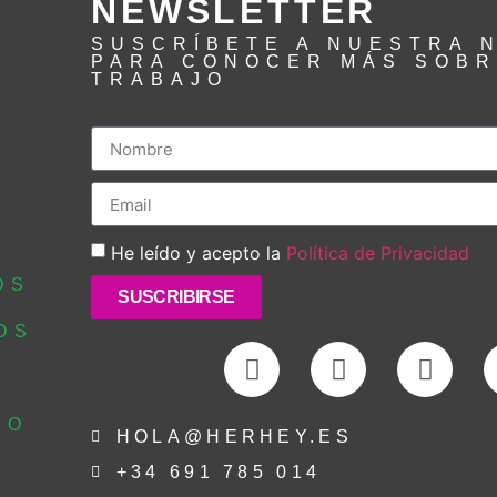
NEWSLETTER
SUSCRÍBETE A NUESTRA 
PARA CONOCER MÁS SOB
TRABAJO
He leído y acepto la
Política de Privacidad
OS
SUSCRIBIRSE
OS
TO
HOLA@HERHEY.ES
+34 691 785 014