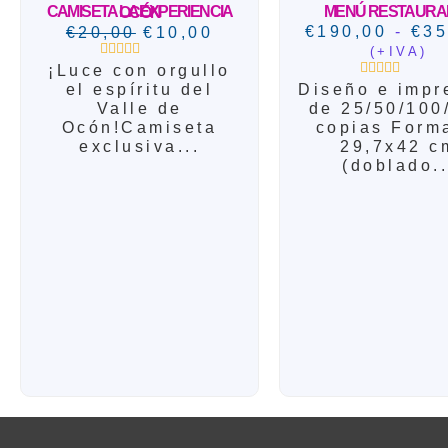
MENÚ RESTAURA
CAMISETA LA EXPERIENCIA OCÓN
€
190,00
-
€
35
€
20,00
€
10,00
(+IVA)
¡Luce con orgullo
Valorado
con
el espíritu del
Diseño e impr
Valorado
0
con
Valle de
de 25/50/100
de
0
5
Ocón!Camiseta
copias Form
de
5
exclusiva...
29,7x42 c
(doblado..