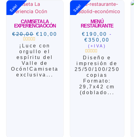
Sale!
Sale!
CAMISETA LA
MENÚ
EXPERIENCIA OCÓN
RESTAURANTE
€
20,00
€
10,00
€
190,00
-
€
350,00
¡Luce con
Valorado
(+IVA)
con
orgullo el
0
espíritu del
Diseño e
Valorado
de
con
5
Valle de
impresión de
0
Ocón!Camiseta
25/50/100/250
de
exclusiva...
5
copias
Formato:
29,7x42 cm
(doblado...